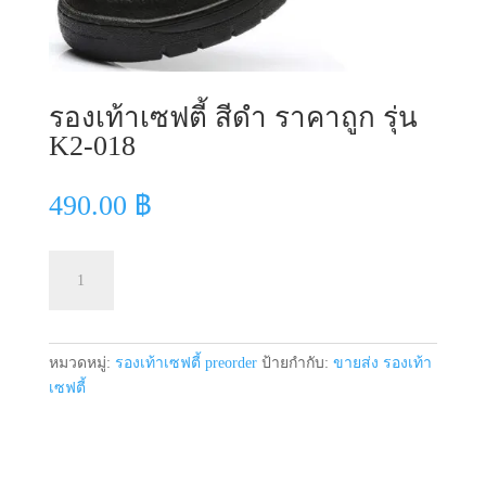
รองเท้าเซฟตี้ สีดำ ราคาถูก รุ่น
K2-018
490.00
฿
จำนวน
หยิบใส่ตะกร้า
รองเท้า
เซฟตี้
สีดำ
ราคา
หมวดหมู่:
รองเท้าเซฟตี้ preorder
ป้ายกำกับ:
ขายส่ง รองเท้า
ถูก
เซฟตี้
รุ่น
K2-
018