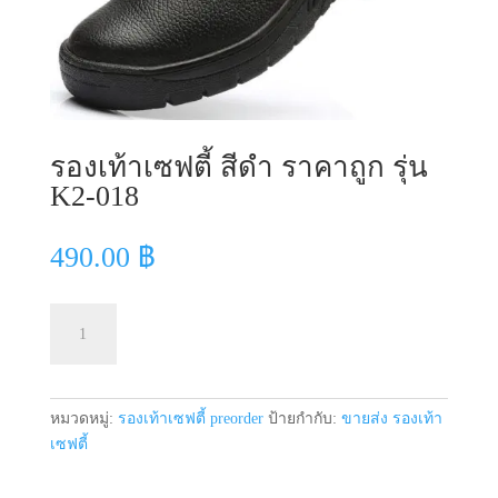
รองเท้าเซฟตี้ สีดำ ราคาถูก รุ่น
K2-018
490.00
฿
จำนวน
หยิบใส่ตะกร้า
รองเท้า
เซฟตี้
สีดำ
ราคา
หมวดหมู่:
รองเท้าเซฟตี้ preorder
ป้ายกำกับ:
ขายส่ง รองเท้า
ถูก
เซฟตี้
รุ่น
K2-