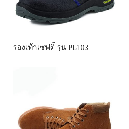
รองเท้าเซฟตี้ รุ่น PL103