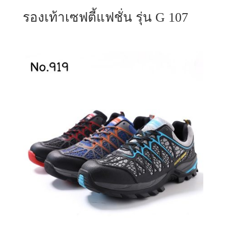
รองเท้าเซฟตี้แฟชั่น รุ่น G 107