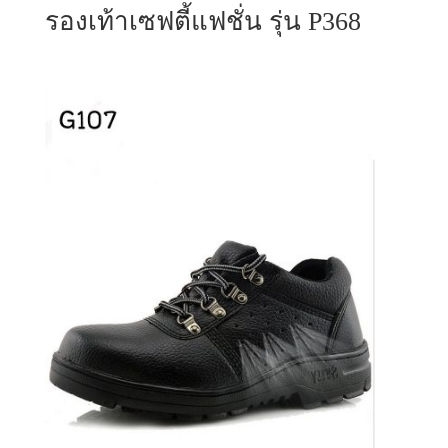
รองเท้าเซฟตี้แฟชั่น รุ่น P368