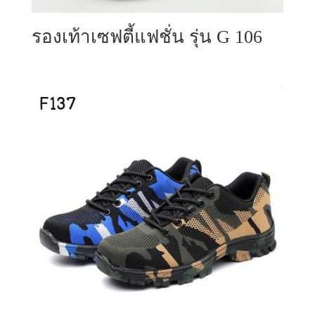
รองเท้าเซฟตี้แฟชั่น รุ่น G 106