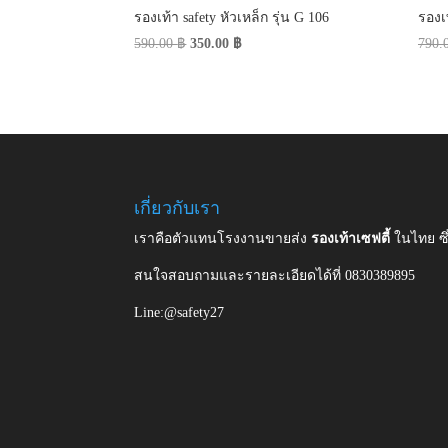
รองเท้า safety หัวเหล็ก รุ่น G 106
รองเท
Original
Current
590.00
฿
350.00
฿
790.
price
price
was:
is:
590.00 ฿.
350.00 ฿.
เกี่ยวกับเรา
เราคือตัวแทนโรงงานขายส่ง
รองเท้าเซฟตี้
ในไทย ซ
สนใจสอบถามและรายละเอียดได้ที่ 0830389895
Line:@safety27