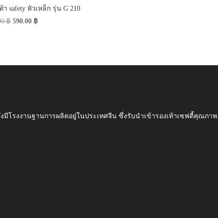
้า safety หัวเหล็ก รุ่น G 210
Original
Current
00
฿
590.00
฿
price
price
was:
is:
790.00 ฿.
590.00 ฿.
ึ่งมีโรงงานฐานการผลิตอยู่ในประเทศจีน ซึ่งรับนำเข้ารองเท้าเซฟตี้ค