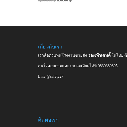
1,500.00
฿
890.00
฿
price
price
was:
is:
1,500.00 ฿.
890.00 ฿.
เกี่ยวกับเรา
เราคือตัวแทนโรงงานขายส่ง
รองเท้าเซฟตี้
ในไทย ซ
สนใจสอบถามและรายละเอียดได้ที่ 0830389895
Line:@safety27
ติดต่อเรา