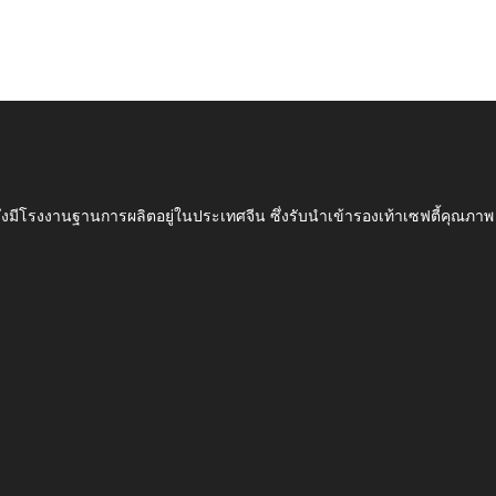
ึ่งมีโรงงานฐานการผลิตอยู่ในประเทศจีน ซึ่งรับนำเข้ารองเท้าเซฟตี้ค