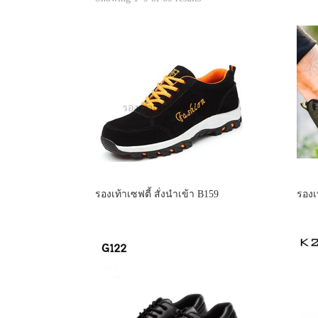
รองเท้าเซฟตี้ สั่งนำเข้า B159
รองเท