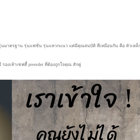
ุ่นมาตรฐาน รุ่นแฟชั่น รุ่นแหวกแนว แต่มีคุณสมบัติ ที่เหมือนกัน คือ หัวเหล็ก
ี รองเท้าเซฟตี้ preorder ที่ต้องถูกใจคุณ สักคู่