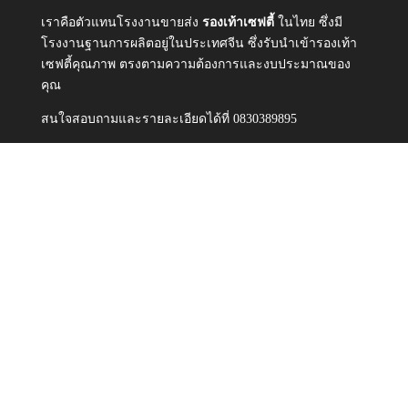
เราคือตัวแทนโรงงานขายส่ง
รองเท้าเซฟตี้
ในไทย ซึ่งมี
โรงงานฐานการผลิตอยู่ในประเทศจีน ซึ่งรับนำเข้ารองเท้า
เซฟตี้คุณภาพ ตรงตามความต้องการและงบประมาณของ
คุณ
สนใจสอบถามและรายละเอียดได้ที่ 0830389895
Line:@safety27
ติดต่อเรา
+ โทรศัพท์: 0830389895
+ อีเมล์:skythailand009@gmail.com
Line:@safety27