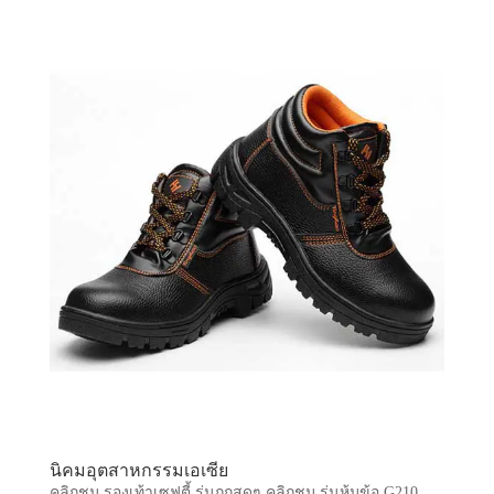
นิคมอุตสาหกรรมเอเซีย
คลิกชม รองเท้าเซฟตี้ รุ่นถูกสุดๆ คลิกชม รุ่นหุ้มข้อ G210