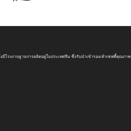
ึ่งมีโรงงานฐานการผลิตอยู่ในประเทศจีน ซึ่งรับนำเข้ารองเท้าเซฟตี้ค