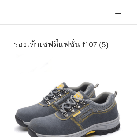
รองเท้าเซฟตี้แฟชั่น f107 (5)