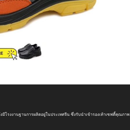
ึ่งมีโรงงานฐานการผลิตอยู่ในประเทศจีน ซึ่งรับนำเข้ารองเท้าเซฟตี้ค