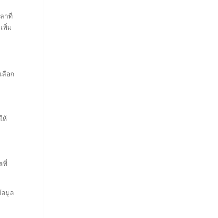
ลาที่
พิ่ม
เลือก
ให้
ที่
้อมูล