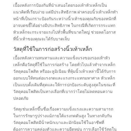
เบื้องหลังการป้องกันที่นําเสนอโดยรองเท้าหัวเหล็กเป็น
แนวคิดที่เรียบง่าย แต่มีประสิทธิภาพ ฝาครอบนิ้วเท้าเหล็กทํา
หน้าที่เป็นเกราะป้องกันระหว่างนิ้วเท้าของคุณกับของหนักที่
อาจบดขยี้ได้อย่างมีประสิทธิภาพ ในกรณีที่เกิดการกระแทก
หัวเหล็กจะกระจายแรงไปทั่วพื้นที่ขนาดใหญ่ ช่วยลดโอกาส
ที่นิ้วเท้าของคุณจะได้รับบาดเจ็บ
วัสดุที่ใช้ในการก่อสร้างนิ้วเท้าเหล็ก
เบื้องหลังความทนทานและความแข็งแรงของรองเท้าหัว
เหล็กคือวัสดุที่ใช้ในการก่อสร้าง โดยทั่วไปแล้วทําจากเหล็ก
วัสดุคอมโพสิต หรืออะลูมิเนียม ที่หุ้มนิ้วเท้าเหล่านี้ได้รับการ
ออกแบบให้ทนต่อแรงกดและแรงกระแทกมหาศาล หัวเหล็ก
เป็นแบบดั้งเดิมที่สุดและให้การปกป้องระดับสูงสุดในขณะที่
วัสดุคอมโพสิตเป็นทางเลือกที่เบากว่าโดยไม่ลดทอนความ
ปลอดภัย
วัสดุเช่นเหล็กขึ้นชื่อเรื่องความแข็งแรงและความสามารถ
ในการรักษารูปร่างแม้ภายใต้แรงกดดันสูง ในทางกลับกัน
วัสดุคอมโพสิตมีน้ําหนักเบาและมักนิยมใช้ในอาชีพที่
ต้องการความคล่องตัวและความยืดหยุ่น การเลือกใช้วัสดุใน