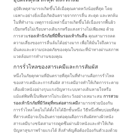
อุบัติเหตุสามารถเกิดขึ้นได้เมื่อคุณคาดหวังน้อยที่สุด โดย
เฉพาะอย่างยิ่งเมื่อเกิดอันตรายจากการลื่น สะดุด และหกล้ม
ในที่ทํางาน เหตุการณ์เหล่านี้อาจเกิดขึ้นได้เนื่องจากพื้นผิว
เปียกหรือไม่เรียบทางเดินรกหรือแสงสว่างไม่เพียงพอ ด้วย
การสวม
รองเท้านิรภัยที่มีพื้นรองเท้ากันลื่น
คุณสามารถลด
ความเสี่ยงของการลื่นล้มได้อย่างมาก เพื่อให้มั่นใจถึงความ
มั่นคงและความปลอดภัยของคุณในขณะที่นําทางผ่านสภาพ
แวดล้อมการทํางานของคุณ
การรั่วไหลของสารเคมีและการสัมผัส
หนึ่งในภัยคุกคามที่อันตรายที่สุดในที่ทํางานคือการรั่วไหล
ของสารเคมีและการสัมผัส สารเคมีอาจทําให้เกิดการระคาย
เคืองผิวหนังอย่างรุนแรงปัญหาระบบทางเดินหายใจหรือ
แม้แต่พิษที่เป็นพิษหากไม่ระมัดระวังอย่างเหมาะสม
การสวม
รองเท้านิรภัยที่มีวัสดุที่ทนต่อสารเคมี
สามารถช่วยป้องกัน
การรั่วไหลโดยไม่ได้ตั้งใจได้อีกชั้นหนึ่ง วิธีหนึ่งที่พบบ่อยที่สุด
ที่สารเคมีอาจเป็นอันตรายต่อคุณคือการสัมผัสทางผิวหนัง
สารเคมีบางชนิดสามารถดูดซึมผ่านผิวหนังและทําให้เกิด
ปัญหาสุขภาพร้ายแรงได้ สิ่งสําคัญคือต้องป้องกันตัวเองด้วย