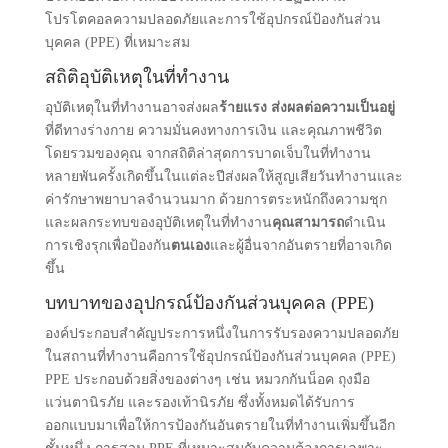
โปรโตคอลความปลอดภัยและการใช้อุปกรณ์ป้องกันส่วน
บุคคล (PPE) ที่เหมาะสม
สถิติอุบัติเหตุในที่ทํางาน
อุบัติเหตุในที่ทํางานอาจส่งผล
ร้ายแรง ส่งผลต่อความเป็นอยู่
ที่ดีทางร่างกาย ความมั่นคงทางการเงิน และคุณภาพชีวิต
โดยรวมของคุณ จากสถิติล่าสุดการบาดเจ็บในที่ทํางาน
หลายพันครั้งเกิดขึ้นในแต่ละปีส่งผลให้สูญเสียวันทํางานและ
ค่ารักษาพยาบาลจํานวนมาก ด้วยการตระหนักถึงความชุก
และผลกระทบของอุบัติเหตุในที่ทํางาน
คุณสามารถ
ดําเนิน
การเชิงรุกเพื่อป้องกัน
ตนเอง
และผู้อื่นจากอันตรายที่อาจเกิด
ขึ้น
บทบาทของอุปกรณ์ป้องกันส่วนบุคคล (PPE)
องค์ประกอบสําคัญประการหนึ่งในการรับรองความปลอดภัย
ในสถานที่ทํางานคือการใช้อุปกรณ์ป้องกันส่วนบุคคล (PPE)
PPE ประกอบด้วยสิ่งของต่างๆ เช่น หมวกกันน็อค ถุงมือ
แว่นตานิรภัย และรองเท้านิรภัย ซึ่งทั้งหมดได้รับการ
ออกแบบมาเพื่อให้การป้องกันอันตรายในที่ทํางานเพิ่มขึ้นอีก