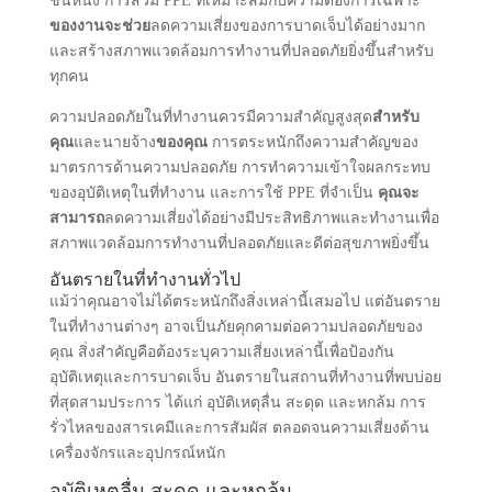
ชั้นหนึ่ง การสวม PPE ที่เหมาะสมกับความต้องการเฉพาะ
ของงานจะช่วย
ลดความเสี่ยงของการบาดเจ็บ
ได้อย่างมาก
และสร้างสภาพแวดล้อมการทํางานที่ปลอดภัยยิ่งขึ้นสําหรับ
ทุกคน
ความปลอดภัยในที่ทํางานควรมีความสําคัญสูงสุด
สําหรับ
คุณ
และนายจ้าง
ของคุณ
การตระหนักถึงความสําคัญของ
มาตรการด้านความปลอดภัย การทําความเข้าใจผลกระทบ
ของอุบัติเหตุในที่ทํางาน และการใช้ PPE ที่จําเป็น
คุณจะ
สามารถ
ลดความเสี่ยงได้อย่างมีประสิทธิภาพและทํางานเพื่อ
สภาพแวดล้อมการทํางานที่ปลอดภัยและดีต่อสุขภาพยิ่งขึ้น
อันตรายในที่ทํางานทั่วไป
แม้ว่าคุณอาจไม่ได้ตระหนักถึงสิ่งเหล่านี้เสมอไป แต่อันตราย
ในที่ทํางานต่างๆ อาจเป็นภัยคุกคามต่อความปลอดภัยของ
คุณ สิ่งสําคัญคือต้องระบุความเสี่ยงเหล่านี้เพื่อป้องกัน
อุบัติเหตุและการบาดเจ็บ อันตรายในสถานที่ทํางานที่พบบ่อย
ที่สุดสามประการ ได้แก่ อุบัติเหตุลื่น สะดุด และหกล้ม การ
รั่วไหลของสารเคมีและการสัมผัส ตลอดจนความเสี่ยงด้าน
เครื่องจักรและอุปกรณ์หนัก
อุบัติเหตุลื่น สะดุด และหกล้ม