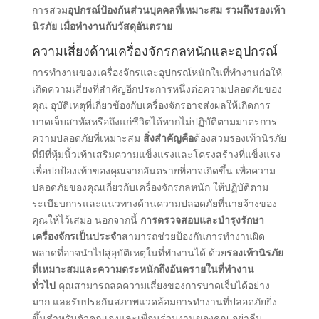
การสวม
อุปกรณ์ป้องกันส่วนบุคคลที่เหมาะสม รวมถึงรองเท้า
นิรภัย เมื่อทํางานกับวัสดุอันตราย
ความเสี่ยงด้านเครื่องจักรกลหนักและอุปกรณ์
การทํางานของเครื่องจักรและอุปกรณ์หนักในที่ทํางานก่อให้
เกิดความเสี่ยงที่สําคัญอีกประการหนึ่งต่อความปลอดภัยของ
คุณ อุบัติเหตุที่เกี่ยวข้องกับเครื่องจักรอาจส่งผลให้เกิดการ
บาดเจ็บสาหัสหรือถึงแก่ชีวิตได้หากไม่ปฏิบัติตามมาตรการ
ความปลอดภัยที่เหมาะสม
สิ่งสําคัญคือ
ต้องสวมรองเท้านิรภัย
ที่มีที่หุ้มนิ้วเท้าเสริมความแข็งแรงและโครงสร้างที่แข็งแรง
เพื่อปกป้องเท้าของคุณจากอันตรายที่อาจเกิดขึ้น เพื่อความ
ปลอดภัยของคุณเกี่ยวกับเครื่องจักรกลหนัก ให้ปฏิบัติตาม
ระเบียบการและแนวทางด้านความปลอดภัยที่นายจ้างของ
คุณให้ไว้เสมอ นอกจากนี้
การตรวจสอบและบํารุงรักษา
เครื่องจักรเป็นประจํา
สามารถช่วยป้องกันการทํางานผิด
พลาดที่อาจนําไปสู่อุบัติเหตุในที่ทํางานได้ ด้วย
รองเท้านิรภัย
ที่เหมาะสมและความตระหนักถึงอันตรายในที่ทํางาน
ทั่วไป
คุณสามารถลดความเสี่ยงของการบาดเจ็บได้อย่าง
มาก และรับประกันสภาพแวดล้อมการทํางานที่ปลอดภัยยิ่ง
ขึ้นสําหรับตัวคุณเองและเพื่อนร่วมงานของคุณ อย่าลืม