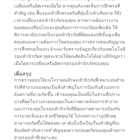
เปลี่ยนหรืออัพเกรดเมื่อใด หากคุณสังเกตเห็นการสึกหรอที่
สําคัญ เช่น พื้นรองเท้าสึกหรอหรือที่หุ้มนิ้วเท้าเสียหาย ก็ถึง
เวลาเปลี่ยนรองเท้านิรภัยของคุณ หากความต้องการงาน
ของคุณเปลี่ยนไปและคุณต้องการการปกป้องเพิ่มเติม ให้
พิจารณาอัปเกรดเป็นรองเท้านิรภัยที่มีคุณสมบัติขั้นสูงเพื่อ
ตอบสนองความต้องการใหม่ของคุณ การตรวจสอบสัญญาณ
การสึกหรอเป็นประจําและรับทราบข้อมูลเกี่ยวกับเทคโนโลยี
รองเท้านิรภัยล่าสุดจะช่วยให้คุณตัดสินใจได้อย่างมีข้อมูลว่า
เมื่อใดควรเปลี่ยนหรืออัพเกรดรองเท้านิรภัยของคุณ
เพื่อสรุป
การตรวจสอบให้แน่ใจว่าคุณมีรองเท้านิรภัยที่เหมาะสมสําห
รับที่ทํางานของคุณเป็นสิ่งสําคัญในการป้องกันตัวเองจาก
อันตรายที่อาจเกิดขึ้น เท้าของคุณเป็นหนึ่งในส่วนที่เปราะ
บางที่สุดในร่างกายของคุณในสภาพแวดล้อมการทํางาน
และการลงทุนในรองเท้านิรภัยที่มีคุณภาพสามารถป้องกัน
การบาดเจ็บและช่วยชีวิตคุณได้ โปรดทราบว่าอุบัติเหตุ
สามารถเกิดขึ้นได้ตลอดเวลาดังนั้นจึงเป็นเรื่องสําคัญที่จะ
ต้องจัดลําดับความสําคัญของความปลอดภัยของคุณด้วยการ
สวมรองเท้าที่เหมาะสม