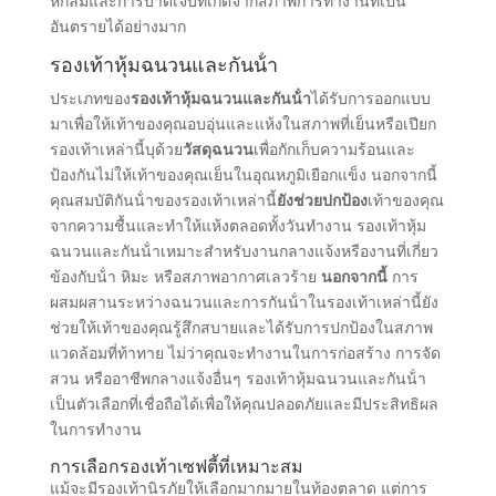
หกล้มและการบาดเจ็บที่เกิดจากสภาพการทํางานที่เป็น
อันตรายได้อย่างมาก
รองเท้าหุ้มฉนวนและกันน้ํา
ประเภทของ
รองเท้าหุ้มฉนวนและกันน้ํา
ได้รับการออกแบบ
มาเพื่อให้เท้าของคุณอบอุ่นและแห้งในสภาพที่เย็นหรือเปียก
รองเท้าเหล่านี้บุด้วย
วัสดุฉนวน
เพื่อกักเก็บความร้อนและ
ป้องกันไม่ให้เท้าของคุณเย็นในอุณหภูมิเยือกแข็ง นอกจากนี้
คุณสมบัติกันน้ําของรองเท้าเหล่านี้
ยังช่วยปกป้อง
เท้าของคุณ
จากความชื้นและทําให้แห้งตลอดทั้งวันทํางาน รองเท้าหุ้ม
ฉนวนและกันน้ําเหมาะสําหรับงานกลางแจ้งหรืองานที่เกี่ยว
ข้องกับน้ํา หิมะ หรือสภาพอากาศเลวร้าย
นอกจากนี้
การ
ผสมผสานระหว่างฉนวนและการกันน้ําในรองเท้าเหล่านี้ยัง
ช่วยให้เท้าของคุณรู้สึกสบายและได้รับการปกป้องในสภาพ
แวดล้อมที่ท้าทาย ไม่ว่าคุณจะทํางานในการก่อสร้าง การจัด
สวน หรืออาชีพกลางแจ้งอื่นๆ รองเท้าหุ้มฉนวนและกันน้ํา
เป็นตัวเลือกที่เชื่อถือได้เพื่อให้คุณปลอดภัยและมีประสิทธิผล
ในการทํางาน
การเลือกรองเท้าเซฟตี้ที่เหมาะสม
แม้จะมีรองเท้านิรภัยให้เลือกมากมายในท้องตลาด แต่การ