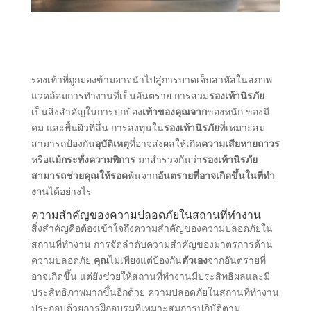
รองเท้าที่ถูกมองข้ามอาจนําไปสู่การบาดเจ็บสาหัสในสภาพ
แวดล้อมการทํางานที่เป็นอันตราย การสวม
รองเท้านิรภัย
เป็นสิ่งสําคัญในการปกป้อง
เท้าของคุณจาก
ของหนัก ของมี
คม และพื้นผิวที่ลื่น การลงทุนใน
รองเท้านิรภัย
ที่เหมาะสม
สามารถป้องกัน
อุบัติเหตุ
ที่อาจส่งผลให้เกิด
ความเสียหายถาวร
หรือ
แม้กระทั่งความพิการ
มาสํารวจกันว่า
รองเท้านิรภัย
สามารถช่วยคุณให้รอด
พ้นจาก
อันตรายที่อาจเกิดขึ้นในที่ทํา
งาน
ได้อย่างไร
ความสําคัญของความปลอดภัยในสถานที่ทํางาน
สิ่งสําคัญคือต้องเข้าใจถึงความสําคัญของความปลอดภัยใน
สถานที่ทํางาน การจัดลําดับความสําคัญของมาตรการด้าน
ความปลอดภัย
คุณ
ไม่เพียงแต่ป้องกัน
ตัวเอง
จากอันตรายที่
อาจเกิดขึ้น แต่ยังช่วยให้สถานที่ทํางานมีประสิทธิผลและมี
ประสิทธิภาพมากขึ้นอีกด้วย ความปลอดภัยในสถานที่ทํางาน
ประกอบด้วยการฝึกอบรมที่เหมาะสมการปฏิบัติตาม