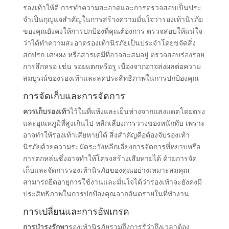
รองเท้าให้ดี การทําความสะอาดและการตรวจสอบเป็นประ
จําเป็นกุญแจสําคัญในการสร้างความมั่นใจว่ารองเท้านิรภัย
ของคุณยังคงให้การปกป้องที่คุณต้องการ ตรวจสอบให้แน่ใจ
ว่าได้ทําความสะอาดรองเท้านิรภัยเป็นประจําโดยขจัดสิ่ง
สกปรก เศษผง หรือสารเคมีที่อาจสะสมอยู่ ตรวจสอบร่องรอย
การสึกหรอ เช่น รอยแตกหรือรู เนื่องจากอาจส่งผลต่อความ
สมบูรณ์ของรองเท้าและลดประสิทธิภาพในการปกป้องคุณ
การจัดเก็บและการจัดการ
ควรเก็บรองเท้า
ไว้ในที่แห้งและเย็นห่างจากแสงแดดโดยตรง
และอุณหภูมิที่สูงเกินไป หลีกเลี่ยงการวางของหนักทับ เพราะ
อาจทําให้รองเท้าเสียหายได้ สิ่งสําคัญคือต้องจับรองเท้า
นิรภัยด้วยความระมัดระวังหลีกเลี่ยงการจัดการที่หยาบหรือ
การตกหล่นซึ่งอาจทําให้โครงสร้างเสียหายได้ ด้วยการจัด
เก็บและจัดการรองเท้านิรภัยของคุณอย่างเหมาะสมคุณ
สามารถยืดอายุการใช้งานและมั่นใจได้ว่ารองเท้าจะยังคงมี
ประสิทธิภาพในการปกป้องคุณจากอันตรายในที่ทํางาน
การเปลี่ยนและการอัพเกรด
การบํารุงรักษา
รองเท้านิรภัยรวมถึงการรู้ว่าถึงเวลาต้อง