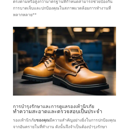
ตรงตามหรือสูงกว่ามาตรฐานที่กําหนดสามารถช่วยป้องกัน
การบาดเจ็บและปกป้องคุณในสภาพแวดล้อมการทํางานที่
หลากหลาย**
การบํารุงรักษาและการดูแลรองเท้านิรภัย
ทําความสะอาดและตรวจสอบเป็นประจํา
รองเท้านิรภัย
ของคุณ
มีความสําคัญอย่างยิ่งในการปกป้องคุณ
จากอันตรายในที่ทํางาน ดังนั้นจึงจําเป็นต้องบํารุงรักษา