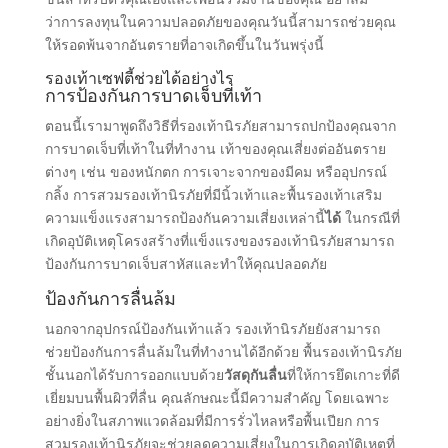
ว่าการลงทุนในความปลอดภัยของคุณวันนี้สามารถช่วยคุณ
ให้รอดพ้นจากอันตรายที่อาจเกิดขึ้นในวันพรุ่งนี้
รองเท้าเซฟตี้ช่วยได้อย่างไร
การป้องกันการบาดเจ็บที่เท้า
ตอนนี้เรามาพูดถึงวิธีที่รองเท้านิรภัยสามารถปกป้องคุณจาก
การบาดเจ็บที่เท้าในที่ทํางาน เท้าของคุณเสี่ยงต่ออันตราย
ต่างๆ เช่น ของหนักตก การเจาะจากของมีคม หรืออุปกรณ์
กลิ้ง การสวมรองเท้านิรภัยที่มีนิ้วเท้าและพื้นรองเท้าเสริม
ความแข็งแรงสามารถป้องกันความเสี่ยงเหล่านี้
ได้
ในกรณีที่
เกิดอุบัติเหตุโครงสร้างที่แข็งแรงของรองเท้านิรภัยสามารถ
ป้องกันการบาดเจ็บสาหัสและทําให้คุณปลอดภัย
ป้องกันการลื่นล้ม
นอกจากอุปกรณ์ป้องกันเท้าแล้ว รองเท้านิรภัยยังสามารถ
ช่วยป้องกันการลื่นล้มในที่ทํางานได้อีกด้วย พื้นรองเท้านิรภัย
ชั้นนอกได้รับการออกแบบด้วย
วัสดุกันลื่น
ที่ให้การยึดเกาะที่ดี
เยี่ยมบนพื้นผิวที่ลื่น คุณลักษณะนี้มีความสําคัญ โดยเฉพาะ
อย่างยิ่งในสภาพแวดล้อมที่มีการรั่วไหลหรือพื้นเปียก การ
สวมรองเท้านิรภัยจะช่วยลดความเสี่ยงในการเกิดอุบัติเหตุที่