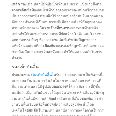
เหล็ก
รองเท้าเหล่านี้มีที่หุ้มนิ้วเท้าเสริมความแข็งแรงซึ่งทํา
จาก
เหล็ก
เพื่อป้องกันนิ้วเท้าของคุณจากของหนักหรือการบาด
เจ็บจากการกดทับ หัวเหล็กให้การปกป้องอีกชั้นในสภาพแวด
ล้อมการทํางานที่เป็นอันตรายซึ่งมีความเสี่ยงที่วัตถุจะตกลง
มาบนเท้าของคุณ
โครงสร้างที่ทนทาน
ของรองเท้าบูทหัว
เหล็กทําให้เหมาะสําหรับสถานที่ก่อสร้าง โกดัง และโรงงาน
อุตสาหกรรมอื่นๆ ที่อาการบาดเจ็บที่เท้าเป็นปัญหาอย่าง
แท้จริง คุณสมบัติ
การป้องกัน
ของรองเท้าบูทหัวเหล็กสามารถ
ช่วยป้องกันการบาดเจ็บสาหัสและทําให้คุณปลอดภัยในการ
ทํางาน
รองเท้ากันลื่น
ประเภทของ
รองเท้ากันลื่น
ได้รับการออกแบบมาเป็นพิเศษเพื่อ
ลดความเสี่ยงของการลื่นล้มในสภาพแวดล้อมการทํางานที่
ลื่น รองเท้าเหล่านี้มี
รูปแบบดอกยาง
ที่ให้การยึดเกาะที่ดีขึ้น
บนพื้นผิวเปียกหรือมันช่วยให้คุณยืนได้และหลีกเลี่ยงอุบัติเหตุ
รองเท้ากันลื่นมีความสําคัญสําหรับงานที่เกี่ยวข้องกับการทํา
งานบนพื้นเรียบหรือพื้นผิวที่มีความเสี่ยงสูงที่จะลื่นไถล
เทคโนโลยี
กันลื่น
ในรองเท้าเหล่านี้สามารถลดโอกาสในการ