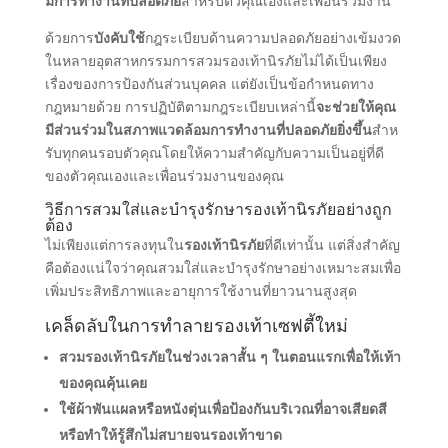
มการทํางานที่ปลอดภัย
สําหรับตัวคุณเองและเพื่อนร่วมงาน
ด้วยการ
บังคับใช้
กฎระเบียบด้านความปลอดภัยอย่างเข้มงวด
ในหลายอุตสาหกรรมการสวมรองเท้านิรภัยไม่ได้เป็นเพียง
เรื่องของการป้องกันส่วนบุคคล แต่ยังเป็นข้อกําหนดทาง
กฎหมายด้วย การปฏิบัติตามกฎระเบียบเหล่านี้
จะช่วยให้คุณ
มีส่วนร่วมในสภาพแวดล้อมการทํางานที่ปลอดภัยยิ่งขึ้น
สําห
รับทุกคนรอบตัวคุณโดยให้ความสําคัญกับความเป็นอยู่ที่ดี
ของตัวคุณเองและเพื่อนร่วมงานของคุณ
วิธีการสวมใส่และบํารุงรักษารองเท้านิรภัยอย่างถูก
ต้อง
ไม่เพียงแต่การลงทุนใน
รองเท้านิรภัย
ที่ดีเท่านั้น แต่สิ่งสําคัญ
คือต้องแน่ใจว่าคุณสวมใส่และบํารุงรักษาอย่างเหมาะสมเพื่อ
เพิ่มประสิทธิภาพและอายุการใช้งานที่ยาวนานสูงสุด
เคล็ดลับในการทําลายรองเท้าเซฟตี้ใหม่
สวมรองเท้านิรภัยในช่วงเวลาสั้น ๆ ในตอนแรกเพื่อให้เท้า
ของคุณคุ้นเคย
ใช้ผ้าพันแผลหรือหนังตุ่นเพื่อป้องกันบริเวณที่อาจเสียดสี
หรือทําให้รู้สึกไม่สบายจนรองเท้าขาด