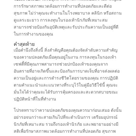
การรักษาสภาพแวดล้อมการทํางานที่ปลอดภัยและดีต่อ
สุขภาพ ไม่ว่าคุณจะทํางานในโรงพยาบาล คลินิก หรือสถาน
ดูแลระยะยาว การลงทุนในรองเท้านิรภัยที่เหมาะสม
สามารถช่วยป้องกันอุบัติเหตุและรับประกันความเป็นอยู่ที่ดี
ในการทํางานของคุณ
คําสุดท้าย
เมื่อคํานึงถึงสิ่งนี้ สิ่งสําคัญคือคุณต้องจัดลําดับความสําคัญ
ของความปลอดภัยเมื่อคุณอยู่ในงาน การลงทุนในรองเท้า
เซฟตี้ที่มีคุณภาพสามารถช่วยปกป้องเท้าของคุณจาก
อันตรายที่อาจเกิดขึ้นและป้องกันการบาดเจ็บที่อาจส่งผลต่อ
ความเป็นอยู่และการดํารงชีวิตโดยรวมของคุณ การปฏิบัติ
ตามคําแนะนําและแนวทางที่ระบุไว้ในคู่มือวิธีใช้นี้ คุณจะ
มั่นใจได้ว่าคุณจะได้รับการคุ้มครองและสะดวกสบายขณะ
ปฏิบัติหน้าที่ในที่ทํางาน
โปรดทราบว่าความปลอดภัยของคุณควรมาก่อนเสมอ ดังนั้น
อย่ารอจนกว่าจะสายเกินไปที่จะดําเนินการ เตรียมอุปกรณ์
นิรภัยที่เหมาะสม รวมถึงรองเท้านิรภัย และพยายามอย่างมี
สติเพื่อรักษาสภาพแวดล้อมการทํางานที่ปลอดภัย สุขภาพ