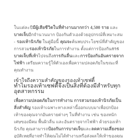
ในแต่ละปี
มีผู้เสียชีวิตในที่ทํางานมากกว่า 4,500 ราย
และ
บาดเจ็บ
อีกจํานวนมาก ป้องกันตัวเองด้วยอุปกรณ์ที่เหมาะสม
-
รองเท้านิรภัย
ในคู่มือนี้
คุณจะ
ค้นพบประโยชน์ที่สําคัญของ
การสวม
รองเท้านิรภัย
ในการทํางาน ตั้งแต่การป้องกัน
การ
บาดเจ็บที่เท้า
ไปจนถึง
การกันลื่น
และ
การป้องกันอันตรายจาก
ไฟฟ้า
เตรียมความรู้ให้ตัวเองเพื่อความปลอดภัยในขณะที่
คุณทํางาน
เข้าใจถึงความสําคัญของรองเท้าเซฟตี้
ทําไมรองเท้าเซฟตี้จึงเป็นสิ่งที่ต้องมีสําหรับทุก
อุตสาหกรรม
เพื่อความปลอดภัยในการทํางาน การสวมรองเท้านิรภัยเป็น
สิ่งสําคัญ
รองเท้าเฉพาะทางเหล่านี้ออกแบบมาเพื่อปกป้อง
เท้าของคุณจากอันตรายต่างๆ ในที่ทํางาน เช่น ของหนัก
เศษของมีคม พื้นผิวลื่น และอันตรายจากไฟฟ้า ด้วยรองเท้า
นิรภัย คุณสามารถ
ป้องกันการบาดเจ็บ
และ
ลดความเสี่ยงของ
อุบัติเหตุที่อาจทําให้คุณไม่ได้ทํางานหรือส่งผลให้เท้าของคุณ