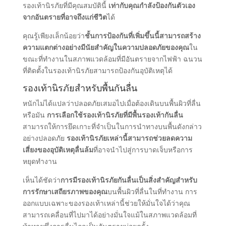
รองเท้านิรภัยที่มีคุณสมบัตินี้
เท่ากับคุณกําลังป้องกันตัวเอง
จากอันตรายที่อาจถึงแก่ชีวิต
ได้
คุณรู้เพียงเล็กน้อยว่า
ชั้นการป้องกันที่เพิ่มขึ้นนี้สามารถสร้าง
ความแตกต่างอย่างมีนัยสําคัญในความปลอดภัยของคุณ
ใน
ขณะที่ทํางานในสภาพแวดล้อมที่มีอันตรายจากไฟฟ้า ฉนวน
ที่ติดตั้งในรองเท้านิรภัยสามารถป้องกันอุบัติเหตุได้
รองเท้านิรภัยสําหรับพื้นกันลื่น
หนักไม่ได้แปลว่าปลอดภัยเสมอไปเมื่อต้องเดินบนพื้นผิวที่ลื่น
หรือมัน
การเลือกใช้รองเท้านิรภัยที่มีพื้นรองเท้ากันลื่น
สามารถให้การยึดเกาะที่จําเป็นในการนําทางบนพื้นดังกล่าว
อย่างปลอดภัย
รองเท้านิรภัยเหล่านี้สามารถช่วยลดความ
เสี่ยงของอุบัติเหตุลื่นล้ม
ที่อาจนําไปสู่การบาดเจ็บหรือการ
หยุดทํางาน
เห็นได้ชัดว่า
การมีรองเท้านิรภัยกันลื่นเป็นสิ่งสําคัญสําหรับ
การรักษาเสถียรภาพของคุณ
บนพื้นผิวที่ลื่นในที่ทํางาน การ
ออกแบบเฉพาะของรองเท้าเหล่านี้ช่วยให้มั่นใจได้ว่าคุณ
สามารถเคลื่อนที่ไปมาได้อย่างมั่นใจแม้ในสภาพแวดล้อมที่