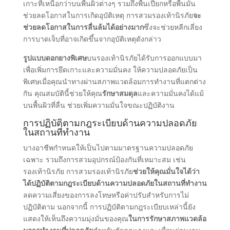
เกาะที่เหนือกว่าบนพื้นผิวต่างๆ รวมถึงพื้นเปียกหรือพื้นมัน
ช่วยลดโอกาสในการเกิดอุบัติเหตุ การสวมรองเท้านิรภัย
จะ
ช่วยลดโอกาสในการลื่นล้มได้อย่างมาก
ซึ่งจะช่วยหลีกเลี่ยง
การบาดเจ็บที่อาจเกิดขึ้นจากอุบัติเหตุดังกล่าว
รูปแบบดอกยางพิเศษ
บนรองเท้านิรภัยได้รับการออกแบบมา
เพื่อเพิ่มการยึดเกาะและความมั่นคง ให้ความปลอดภัยเป็น
พิเศษเมื่อคุณนําทางผ่านสภาพแวดล้อมการทํางานที่แตกต่าง
กัน คุณสมบัตินี้ช่วยให้คุณ
รักษาสมดุล
และความมั่นคงได้แม้
บนพื้นผิวที่ลื่น ช่วยเพิ่มความมั่นใจขณะปฏิบัติงาน
การปฏิบัติตามกฎระเบียบด้านความปลอดภัย
ในสถานที่ทํางาน
บางอาชีพกําหนดให้เป็นไปตามมาตรฐานความปลอดภัย
เฉพาะ รวมถึงการสวมอุปกรณ์ป้องกันที่เหมาะสม เช่น
รองเท้านิรภัย การสวมรองเท้านิรภัย
ช่วยให้คุณมั่นใจได้ว่า
ได้ปฏิบัติตามกฎระเบียบด้านความปลอดภัยในสถานที่ทํางาน
ลดความเสี่ยงของการลงโทษหรือค่าปรับสําหรับการไม่
ปฏิบัติตาม นอกจากนี้ การปฏิบัติตามกฎระเบียบเหล่านี้ยัง
แสดงให้เห็นถึงความมุ่งมั่นของคุณ
ในการรักษาสภาพแวดล้อ