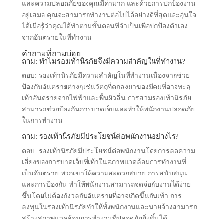
และความปลอดภัยของคุณมีค่ามาก และด้วยการปกป้องงาน
อยู่เสมอ คุณจะสามารถทํางานต่อไปได้อย่างดีที่สุดและอุ่นใจ
ได้เมื่อรู้ว่าคุณได้ทําตามขั้นตอนที่จําเป็นเพื่อปกป้องตัวเอง
จากอันตรายในที่ทํางาน
คำถามที่ถามบ่อย
ถาม: ทําไมรองเท้านิรภัยจึงมีความสําคัญในที่ทํางาน?
ตอบ: รองเท้านิรภัยมีความสําคัญในที่ทํางานเนื่องจากช่วย
ป้องกันอันตรายต่างๆเช่นวัตถุที่ตกลงมาของมีคมที่อาจทะลุ
เท้าอันตรายจากไฟฟ้าและพื้นผิวลื่น การสวมรองเท้านิรภัย
สามารถช่วยป้องกันการบาดเจ็บและทําให้พนักงานปลอดภัย
ในการทํางาน
ถาม: รองเท้านิรภัยมีประโยชน์ต่อพนักงานอย่างไร?
ตอบ: รองเท้านิรภัยมีประโยชน์ต่อพนักงานโดยการลดความ
เสี่ยงของการบาดเจ็บที่เท้าในสภาพแวดล้อมการทํางานที่
เป็นอันตราย พวกเขาให้ความสะดวกสบาย การสนับสนุน
และการป้องกัน ทําให้พนักงานสามารถจดจ่อกับงานได้ง่าย
ขึ้นโดยไม่ต้องกังวลกับอันตรายที่อาจเกิดขึ้นกับเท้า การ
ลงทุนในรองเท้านิรภัยทําให้ทั้งพนักงานและนายจ้างสามารถ
สร้างสภาพแวดล้อมการทํางานที่ปลอดภัยยิ่งขึ้นได้