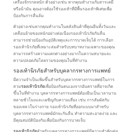
เครื่องจักรกลหนัก ตัวอย่างเช่น หากคุณทํางานกับสารเคมี
หรือน้ํามัน คุณอาจต้องใช้รองเท้าที่มีพื้นรองเท้าพิเศษเพื่อ
ป้องกันการลื่นล้ม
ตัวอย่างเช่นหากคุณทํางานในคลังสินค้าที่คุณยืนทั้งวันและ
เคลื่อนย้ายของหนักอย่างต่อเนื่องรองเท้านิรภัยกันลื่น
สามารถช่วยป้องกันอุบัติเหตุและการบาดเจ็บได้ การเลือก
รองเท้านิรภัยที่เหมาะสมสําหรับบทบาทงานเฉพาะของคุณ
สามารถสร้างความแตกต่างอย่างมากในความสบายและ
ความปลอดภัยโดยรวมของคุณในที่ทํางาน
รองเท้านิรภัยสําหรับบุคลากรทางการแพทย์
มีความจําเป็นเพิ่มขึ้นสําหรับบุคลากรทางการแพทย์ในการ
สวม
รองเท้านิรภัย
เพื่อป้องกันตนเองจากอันตรายที่อาจเกิด
ขึ้นในที่ทํางาน บุคลากรทางการแพทย์ต้องยืนเป็นเวลานาน
หลายชั่วโมงและเผชิญกับความเสี่ยง เช่น การสัมผัสกับ
ของเหลวในร่างกาย รองเท้านิรภัยที่ออกแบบมาสําหรับ
บุคลากรทางการแพทย์มักจะกันลื่น ทําความสะอาดง่าย และ
มีคุณสมบัติป้องกันเพื่อป้องกันการบาดเจ็บ
รองเท้านิรภัย
สําหรับบุคลากรทางการแพทย์มีความสําคัญต่อ