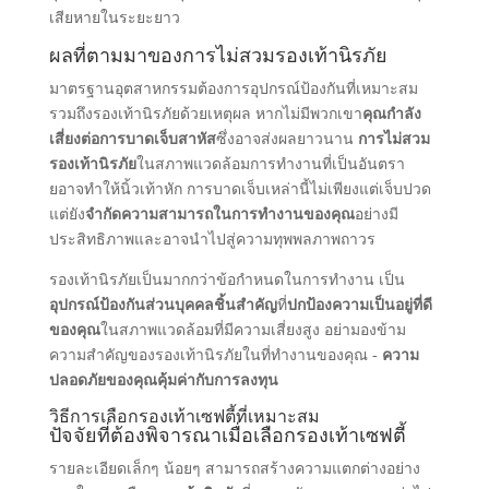
เสียหายในระยะยาว
ผลที่ตามมาของการไม่สวมรองเท้านิรภัย
มาตรฐานอุตสาหกรรมต้องการอุปกรณ์ป้องกันที่เหมาะสม
รวมถึงรองเท้านิรภัยด้วยเหตุผล หากไม่มีพวกเขา
คุณกําลัง
เสี่ยงต่อการบาดเจ็บสาหัส
ซึ่งอาจส่งผลยาวนาน
การไม่สวม
รองเท้านิรภัย
ในสภาพแวดล้อมการทํางานที่เป็นอันตรา
ยอาจทําให้นิ้วเท้าหัก การบาดเจ็บเหล่านี้ไม่เพียงแต่เจ็บปวด
แต่ยัง
จํากัดความสามารถในการทํางานของคุณ
อย่างมี
ประสิทธิภาพและอาจนําไปสู่ความทุพพลภาพถาวร
รองเท้านิรภัยเป็นมากกว่าข้อกําหนดในการทํางาน เป็น
อุปกรณ์ป้องกันส่วนบุคคลชิ้นสําคัญ
ที่
ปกป้องความเป็นอยู่ที่ดี
ของคุณ
ในสภาพแวดล้อมที่มีความเสี่ยงสูง อย่ามองข้าม
ความสําคัญของรองเท้านิรภัยในที่ทํางานของคุณ -
ความ
ปลอดภัยของคุณคุ้มค่ากับการลงทุน
วิธีการเลือกรองเท้าเซฟตี้ที่เหมาะสม
ปัจจัยที่ต้องพิจารณาเมื่อเลือกรองเท้าเซฟตี้
รายละเอียดเล็กๆ น้อยๆ สามารถสร้างความแตกต่างอย่าง