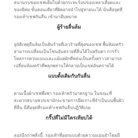
สนามรบของเชฟเต็มไปด้วยกระทะร้อนของเหลวเดือดและ
ของมีคม ขั้นตอนเดียวที่ผิดอาจนําไปสู่หายนะได้ นั่นคือจุดที่
รองเท้าเชฟกันลื่น เข้ามามีบทบาท
ผู้ร้ายลื่นล้ม
อุบัติเหตุลื่นล้มเป็นฝันร้ายที่เลวร้ายที่สุดของเชฟ พื้นห้องครัว
สามารถเปลี่ยนเป็นโซนอันตรายที่ลื่นได้ในพริบตา การรั่ว
ไหลการควบแน่นและแม้แต่ผักที่หล่นเป็นครั้งคราวสามารถ
เปลี่ยนห้องครัวที่พลุกพล่านให้กลายเป็นเขตอันตรายได้
แบบดั้งเดิมกับกันลื่น
ตามเนื้อผ้าเชฟพึ่งพา รองเท้าครัวมาตรฐาน ในขณะที่
สะดวกสบายพวกเขามักจะขาดการยึดเกาะที่จําเป็นบนพื้นผิว
ที่ลื่น นี่คือจุดที่รองเท้าเชฟกันลื่นปฏิวัติเกม
กริ๊ปที่ไม่มีใครเทียบได้
ลองนึกภาพสิ่งนี้: รองเท้าที่ออกแบบด้วยความแม่นยําโดยมี