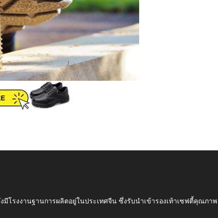
ึ่งมีโรงงานฐานการผลิตอยู่ในประเทศจีน ซึ่งรับนำเข้ารองเท้าเซฟตี้ค