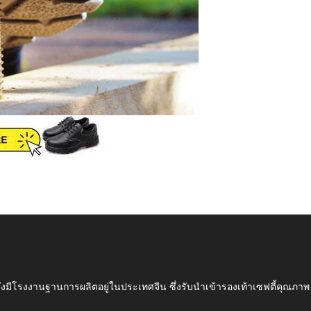
ึ่งมีโรงงานฐานการผลิตอยู่ในประเทศจีน ซึ่งรับนำเข้ารองเท้าเซฟตี้ค