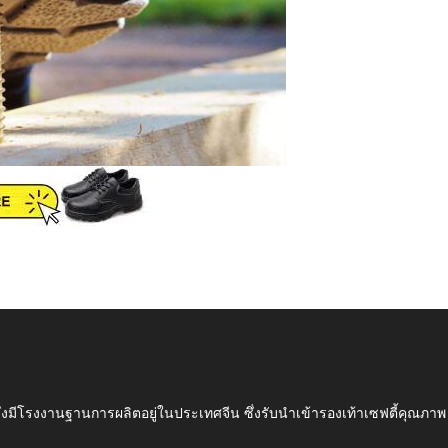
ึ่งมีโรงงานฐานการผลิตอยู่ในประเทศจีน ซึ่งรับนำเข้ารองเท้าเซฟตี้ค