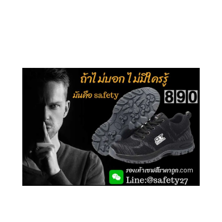
คลิกชม รุ่นหุ้มข้อ G210
คลิกชม รุ่นหุ้มส้น G106
คลิกชม รองเท้าเซฟตี้ GT