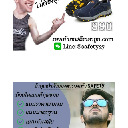
คลิกชม รองเท้าเซฟตี้ ไร้เชือก