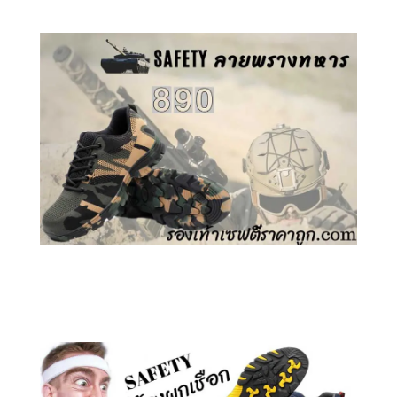
คลิกชม รองเท้าเซฟตี้ ลายพราง