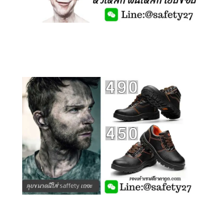
คลิกชม รองเท้าเซฟตี้ รุ่นถูกสุดๆ