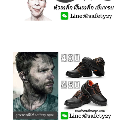
คลิกชม รองเท้าเซฟตี้ รุ่นถูกสุดๆ