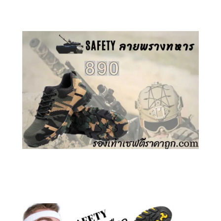
คลิกชม รองเท้าเซฟตี้ GT
คลิกชม รองเท้าเซฟตี้ ลายพราง