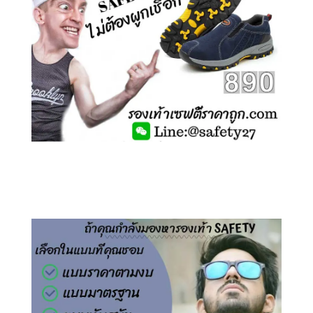
คลิกชม รองเท้าเซฟตี้ ไร้เชือก