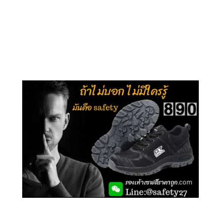
คลิกชม รุ่นหุ้มข้อ G210
คลิกชม รุ่นหุ้มส้น G106