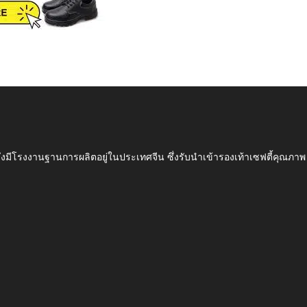
ึ่งมีโรงงานฐานการผลิตอยู่ในประเทศจีน ซึ่งรับนำเข้ารองเท้าเซฟตี้ค