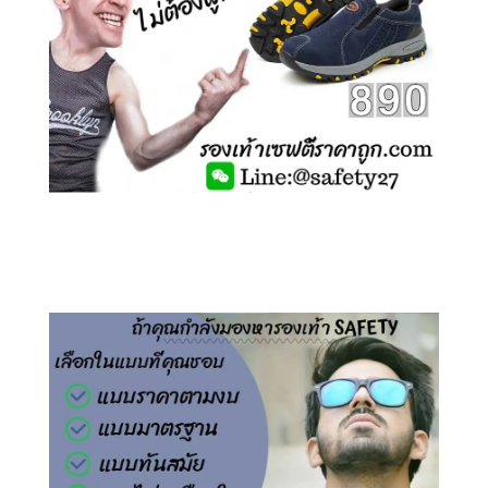
คลิกชม รองเท้าเซฟตี้ ไร้เชือก