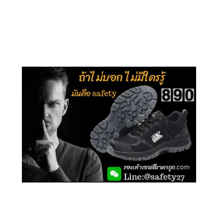
คลิกชม รุ่นหุ้มข้อ G210
คลิกชม รุ่นหุ้มส้น G106
คลิกชม รองเท้าเซฟตี้ GT