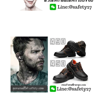
คลิกชม รองเท้าเซฟตี้ รุ่นถูกสุดๆ