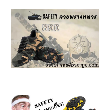
คลิกชม รองเท้าเซฟตี้ ลายพราง