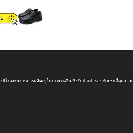
ึ่งมีโรงงานฐานการผลิตอยู่ในประเทศจีน ซึ่งรับนำเข้ารองเท้าเซฟตี้ค