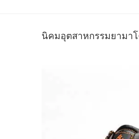
นิคมอุตสาหกรรมยามาโตะ