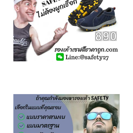
คลิกชม รองเท้าเซฟตี้ ไร้เชือก