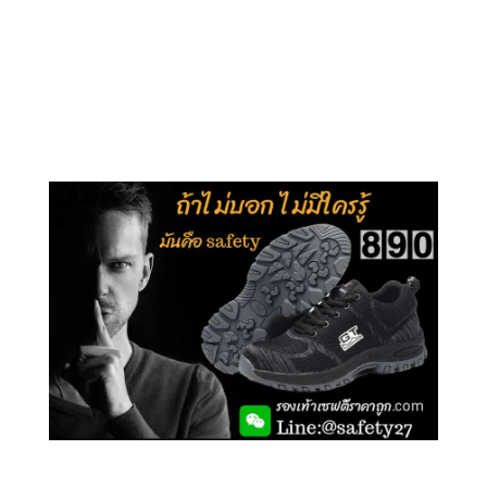
คลิกชม รุ่นหุ้มข้อ G210
คลิกชม รุ่นหุ้มส้น G106