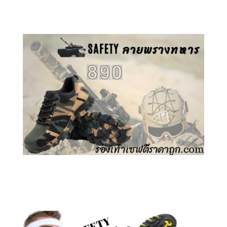
คลิกชม รองเท้าเซฟตี้ GT
คลิกชม รองเท้าเซฟตี้ ลายพราง