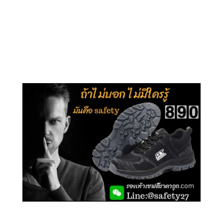
คลิกชม รุ่นหุ้มข้อ G210
คลิกชม รุ่นหุ้มส้น G106