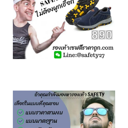
คลิกชม รองเท้าเซฟตี้ ไร้เชือก