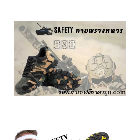
คลิกชม รองเท้าเซฟตี้ GT
คลิกชม รองเท้าเซฟตี้ ลายพราง