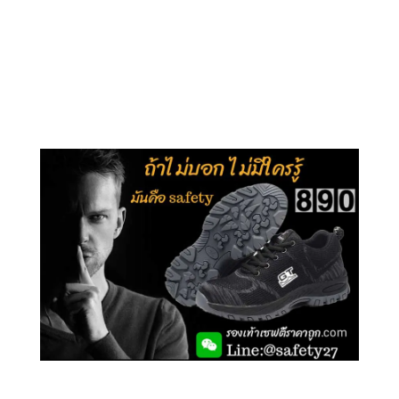
คลิกชม รุ่นหุ้มข้อ G210
คลิกชม รุ่นหุ้มส้น G106