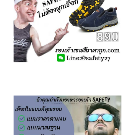
คลิกชม รองเท้าเซฟตี้ ไร้เชือก