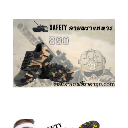
คลิกชม รองเท้าเซฟตี้ GT
คลิกชม รองเท้าเซฟตี้ ลายพราง