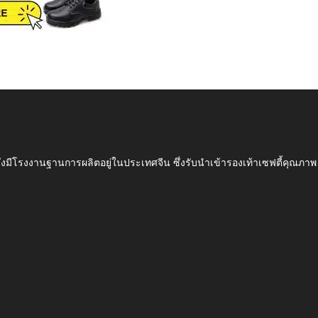
ึ่งมีโรงงานฐานการผลิตอยู่ในประเทศจีน ซึ่งรับนำเข้ารองเท้าเซฟตี้ค