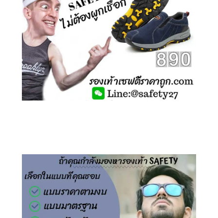
คลิกชม รองเท้าเซฟตี้ ไร้เชือก