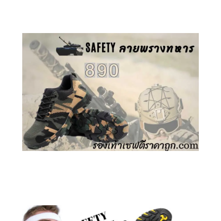
คลิกชม รองเท้าเซฟตี้ GT
คลิกชม รองเท้าเซฟตี้ ลายพราง