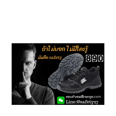
คลิกชม รุ่นหุ้มข้อ G210
คลิกชม รุ่นหุ้มส้น G106