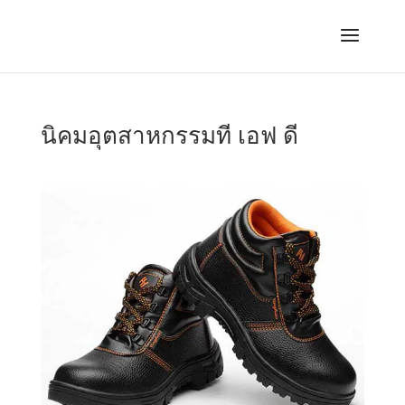
นิคมอุตสาหกรรมที เอฟ ดี