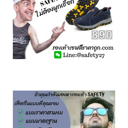
คลิกชม รองเท้าเซฟตี้ ไร้เชือก