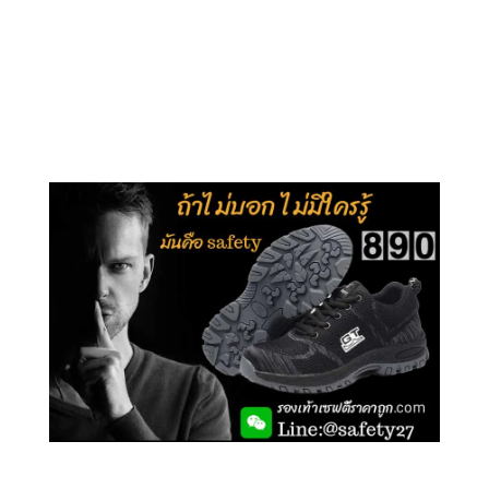
คลิกชม รุ่นหุ้มข้อ G210
คลิกชม รุ่นหุ้มส้น G106