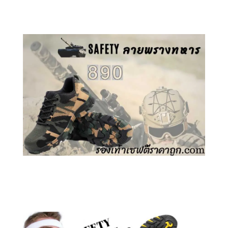
คลิกชม รองเท้าเซฟตี้ GT
คลิกชม รองเท้าเซฟตี้ ลายพราง