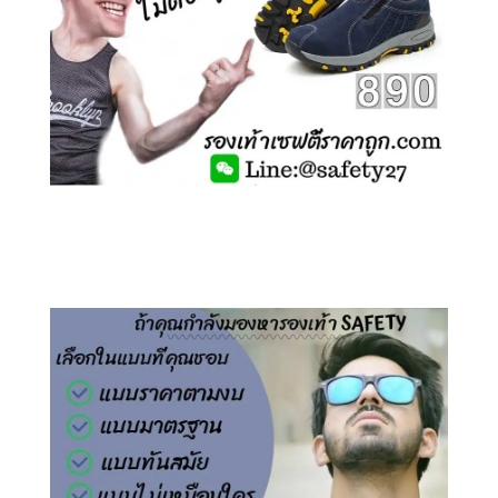
คลิกชม รองเท้าเซฟตี้ ไร้เชือก