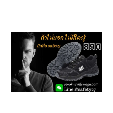
คลิกชม รุ่นหุ้มส้น G106
คลิกชม รองเท้าเซฟตี้ GT