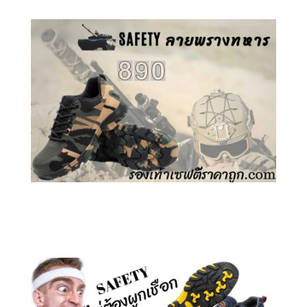
คลิกชม รองเท้าเซฟตี้ ลายพราง