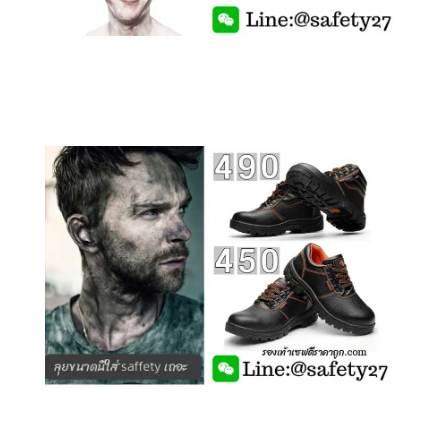
คลิกชม รองเท้าเซฟตี้ รุ่นถูกสุดๆ
คลิกชม รุ่นหุ้มข้อ G210