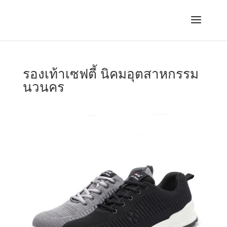
รองเท้าเซฟตี้ นิคมอุตสาหกรรม
นวนคร