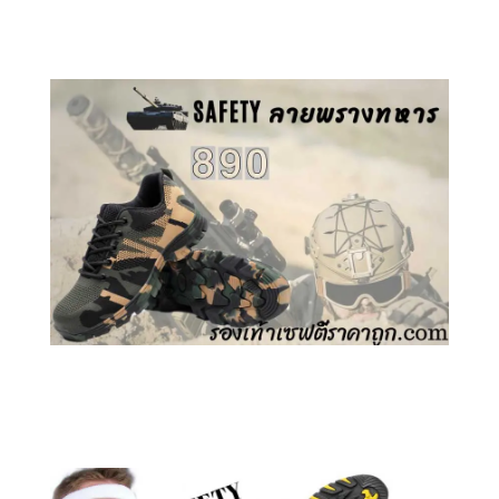
คลิกชม รองเท้าเซฟตี้ GT
คลิกชม รองเท้าเซฟตี้ ลายพราง