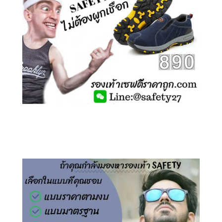
คลิกชม รองเท้าเซฟตี้ ไร้เชือก