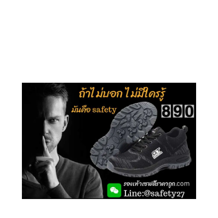
คลิกชม รุ่นหุ้มข้อ G210
คลิกชม รุ่นหุ้มส้น G106