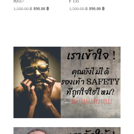
HJ117
F 135
Original
Current
Original
Current
1,500.00
฿
890.00
฿
1,500.00
฿
890.00
฿
price
price
price
price
was:
is:
was:
is:
1,500.00 ฿.
890.00 ฿.
1,500.00 ฿.
890.00 ฿.