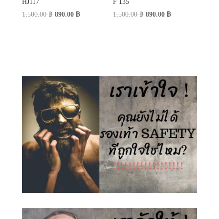
HJ117
F 135
Original
Current
Original
Current
1,500.00
฿
890.00
฿
1,500.00
฿
890.00
฿
price
price
price
price
was:
is:
was:
is:
1,500.00 ฿.
890.00 ฿.
1,500.00 ฿.
890.00 ฿.