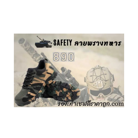
คลิกชม รองเท้าเซฟตี้ GT
คลิกชม รองเท้าเซฟตี้ ลายพราง