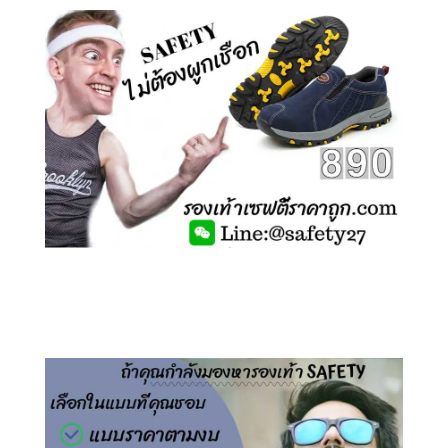
คลิกชม รองเท้าเซฟตี้ ไร้เชือก