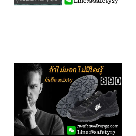
คลิกชม รุ่นหุ้มข้อ G210
คลิกชม รุ่นหุ้มส้น G106