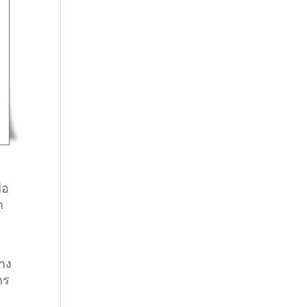
่อ
า
่าง
คร