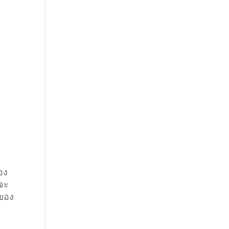
อง
 จะ
 ของ