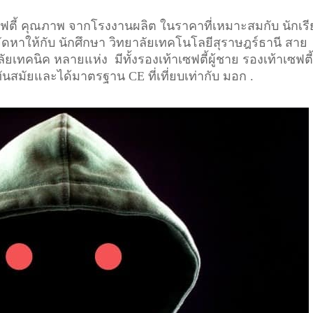
เซฟตี้ คุณภาพ จากโรงงานผลิต ในราคาที่เหมาะสมกับ นักเร
จัดหาให้กับ นักศึกษา วิทยาลัยเทคโนโลยีสุราษฎร์ธานี สาย
ยเทคนิค หลายแห่ง มีทั้งรองเท้าเซฟตี้ผู้ชาย รองเท้าเซฟตี้ 
ทันสมัยและได้มาตรฐาน CE ที่เที่ยบเท่ากับ มอก .