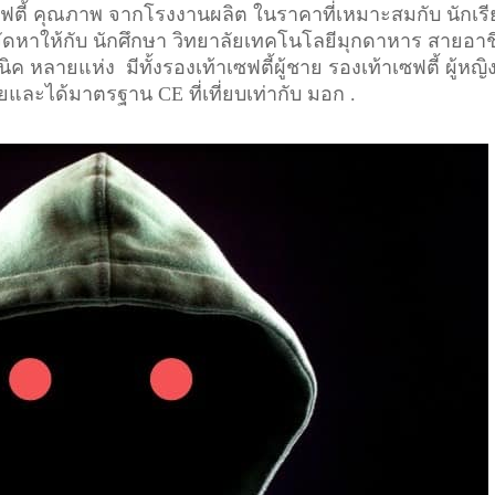
เซฟตี้ คุณภาพ จากโรงงานผลิต ในราคาที่เหมาะสมกับ นักเร
 จัดหาให้กับ นักศึกษา วิทยาลัยเทคโนโลยีมุกดาหาร สายอาช
ค หลายแห่ง มีทั้งรองเท้าเซฟตี้ผู้ชาย รองเท้าเซฟตี้ ผู้หญิ
ัยและได้มาตรฐาน CE ที่เที่ยบเท่ากับ มอก .