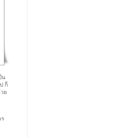
ป็น
ป ก็
้วย
คร