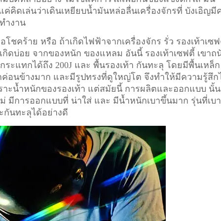
่คิดเล่นว่าเดินเหยียบน้ำมันหล่อลื่นเครื่องจักรที่ บังเอิญม
ังทำงาน
อโชคร้าย หรือ ถ้าเกิดไฟฟ้าจากเครื่องจักร รั่ว รองเท้าเซฟต
ี่เกิดบ่อย จากของหนัก ของแหลม อันนี้ รองเท้าเซฟตี้ เขาถน
ระแทกได้ถึง 200J และ พื้นรองเท้า กันทะลุ โดยมีพื้นเหล็ก
ักค่อนข้างมาก และมีรูปทรงที่ดูใหญ่โต จึงทำให้มีความรู้สึก
า เพราะน้ำหนักของรองเท้า แต่สมัยนี้ การผลิตและออกแบบ นั้น
ม่ มีการออกแบบที่ น่าใส่ และ มีน้ำหนักเบาขึ้นมาก รุ่นที่เบ
ะกันทะลุได้อย่างดี