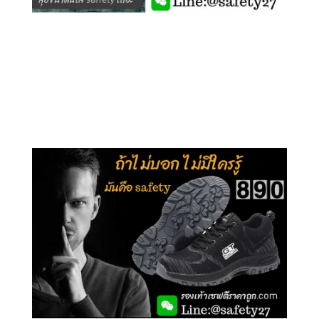
คลิกชม รุ่นหุ้มข้อ G210
คลิกชม รุ่นหุ้มส้น G106