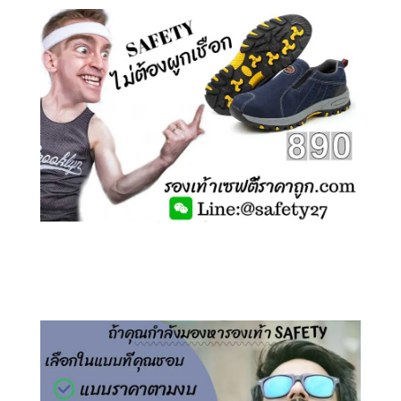
คลิกชม รองเท้าเซฟตี้ ไร้เชือก