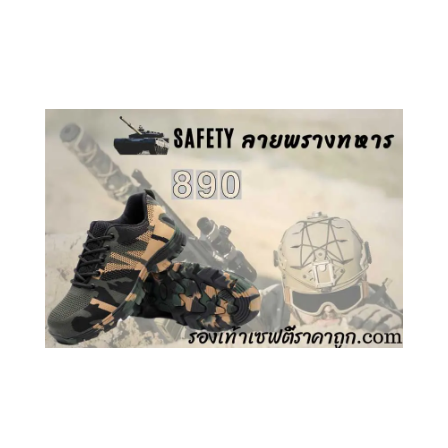
คลิกชม รองเท้าเซฟตี้ GT
คลิกชม รองเท้าเซฟตี้ ลายพราง