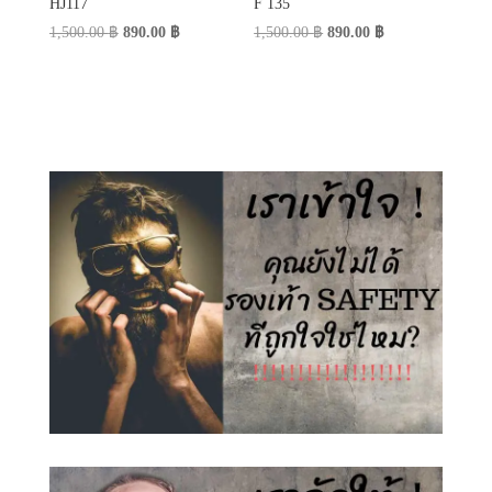
HJ117
F 135
Original
Current
Original
Current
1,500.00
฿
890.00
฿
1,500.00
฿
890.00
฿
price
price
price
price
was:
is:
was:
is:
1,500.00 ฿.
890.00 ฿.
1,500.00 ฿.
890.00 ฿.