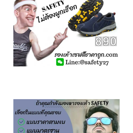
คลิกชม รองเท้าเซฟตี้ ไร้เชือก