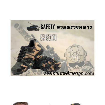
คลิกชม รองเท้าเซฟตี้ GT
คลิกชม รองเท้าเซฟตี้ ลายพราง