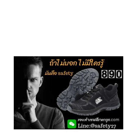
คลิกชม รุ่นหุ้มข้อ G210
คลิกชม รุ่นหุ้มส้น G106