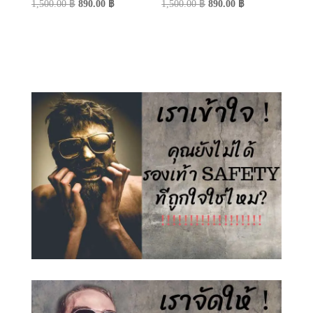
Original
Current
Original
Current
1,500.00
฿
890.00
฿
1,500.00
฿
890.00
฿
price
price
price
price
was:
is:
was:
is:
1,500.00 ฿.
890.00 ฿.
1,500.00 ฿.
890.00 ฿.