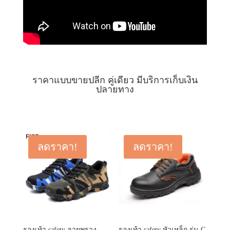
ราคาแบบขายปลีก คู่เดียว มีบริการเก็บเงิน
ปลายทาง
ลดราคา!
ลดราคา!
รองเท้า safety ลายพราง
รองเท้า safety หัวเหล็ก รุ่น G