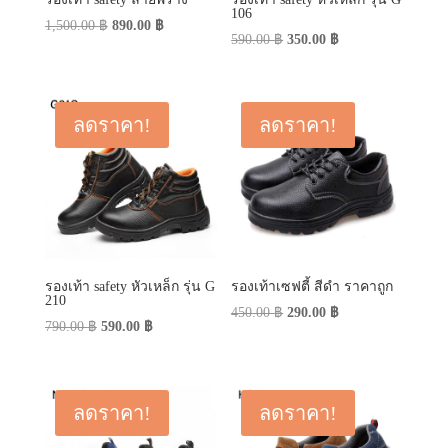
106
Original
Current
1,500.00
฿
890.00
฿
Original
Current
590.00
฿
350.00
฿
price
price
price
price
was:
is:
was:
is:
1,500.00 ฿.
890.00 ฿.
590.00 ฿.
350.00 ฿.
ลดราคา!
ลดราคา!
รองเท้า safety หัวเหล็ก รุ่น G
รองเท้าเซฟตี้ สีดำ ราคาถูก
210
Original
Current
450.00
฿
290.00
฿
Original
Current
790.00
฿
590.00
฿
price
price
price
price
was:
is:
was:
is:
450.00 ฿.
290.00 ฿.
790.00 ฿.
590.00 ฿.
ลดราคา!
ลดราคา!