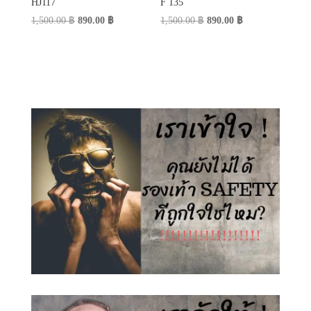
HJ117
F 135
Original
Current
Original
Current
1,500.00
฿
890.00
฿
1,500.00
฿
890.00
฿
price
price
price
price
was:
is:
was:
is:
1,500.00 ฿.
890.00 ฿.
1,500.00 ฿.
890.00 ฿.