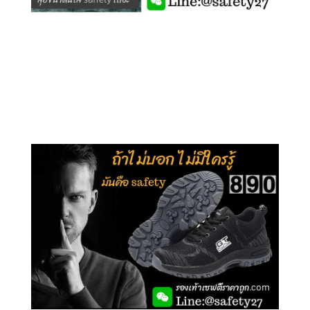
คลิกชม รุ่นหุ้มข้อ G210
คลิกชม รุ่นหุ้มส้น G106