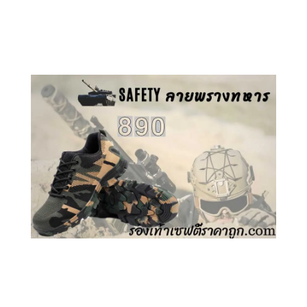
คลิกชม รองเท้าเซฟตี้ GT
คลิกชม รองเท้าเซฟตี้ ลายพราง