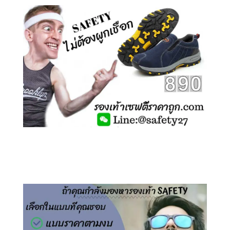
คลิกชม รองเท้าเซฟตี้ ไร้เชือก