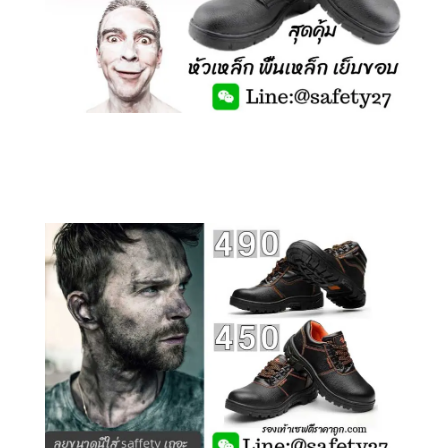
คลิกชม รองเท้าเซฟตี้ รุ่นถูกสุดๆ