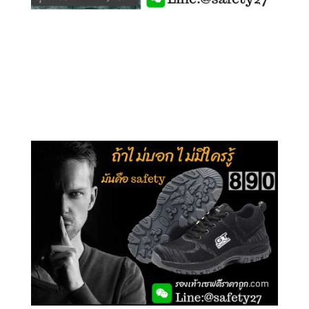
คลิกชม รุ่นหุ้มข้อ G210
คลิกชม รุ่นหุ้มส้น G106