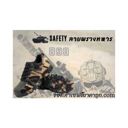
คลิกชม รองเท้าเซฟตี้ GT
คลิกชม รองเท้าเซฟตี้ ลายพราง