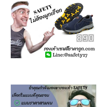
คลิกชม รองเท้าเซฟตี้ ไร้เชือก