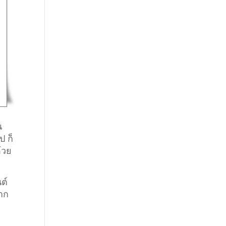
น
ป ก็
้วย
นต์
ยาก