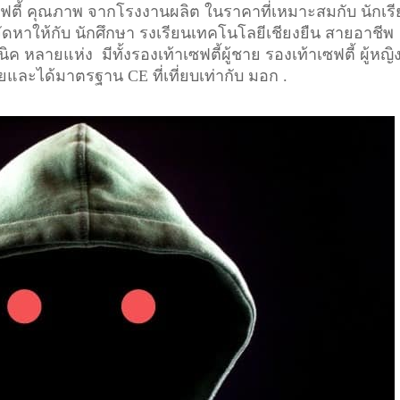
เซฟตี้ คุณภาพ จากโรงงานผลิต ในราคาที่เหมาะสมกับ นักเร
จัดหาให้กับ นักศึกษา รงเรียนเทคโนโลยีเชียงยืน สายอาชีพ
ค หลายแห่ง มีทั้งรองเท้าเซฟตี้ผู้ชาย รองเท้าเซฟตี้ ผู้หญิ
ัยและได้มาตรฐาน CE ที่เที่ยบเท่ากับ มอก .