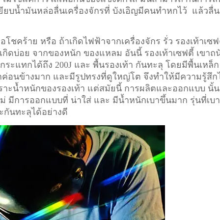
ียบน้ำมันหล่อลื่นเครื่องจักรที่ บังเอิญมีคนทำหกไว้ แล้วลื่น
อโชคร้าย หรือ ถ้าเกิดไฟฟ้าจากเครื่องจักร รั่ว รองเท้าเซฟต
ี่เกิดบ่อย จากของหนัก ของแหลม อันนี้ รองเท้าเซฟตี้ เขาถน
ระแทกได้ถึง 200J และ พื้นรองเท้า กันทะลุ โดยมีพื้นเหล็ก
ักค่อนข้างมาก และมีรูปทรงที่ดูใหญ่โต จึงทำให้มีความรู้สึก
า เพราะน้ำหนักของรองเท้า แต่สมัยนี้ การผลิตและออกแบบ นั้น
ม่ มีการออกแบบที่ น่าใส่ และ มีน้ำหนักเบาขึ้นมาก รุ่นที่เบ
ะกันทะลุได้อย่างดี