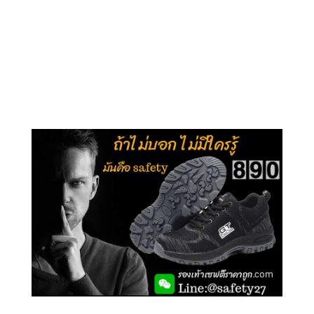
คลิกชม รุ่นหุ้มข้อ G210
คลิกชม รุ่นหุ้มส้น G106