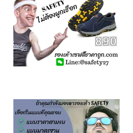
คลิกชม รองเท้าเซฟตี้ ไร้เชือก