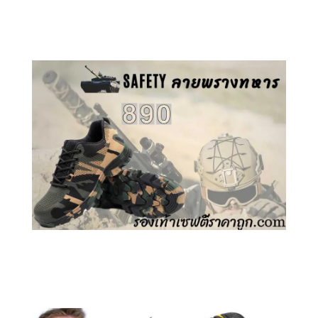
คลิกชม รองเท้าเซฟตี้ GT
คลิกชม รองเท้าเซฟตี้ ลายพราง