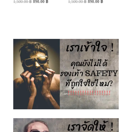
Original
Current
Original
Current
1,500.00
฿
890.00
฿
1,500.00
฿
890.00
฿
price
price
price
price
was:
is:
was:
is:
1,500.00 ฿.
890.00 ฿.
1,500.00 ฿.
890.00 ฿.