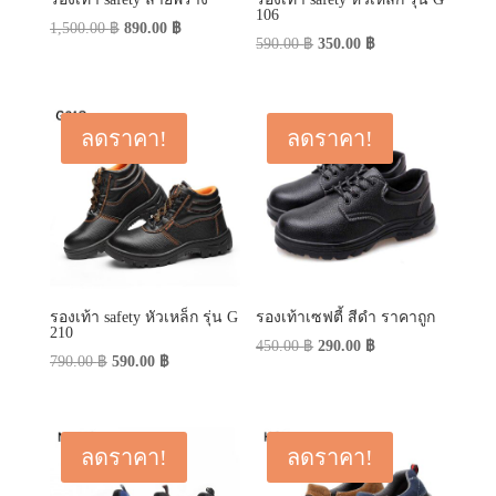
106
Original
Current
1,500.00
฿
890.00
฿
Original
Current
590.00
฿
350.00
฿
price
price
price
price
was:
is:
was:
is:
1,500.00 ฿.
890.00 ฿.
590.00 ฿.
350.00 ฿.
ลดราคา!
ลดราคา!
รองเท้า safety หัวเหล็ก รุ่น G
รองเท้าเซฟตี้ สีดำ ราคาถูก
210
Original
Current
450.00
฿
290.00
฿
Original
Current
790.00
฿
590.00
฿
price
price
price
price
was:
is:
was:
is:
450.00 ฿.
290.00 ฿.
790.00 ฿.
590.00 ฿.
ลดราคา!
ลดราคา!