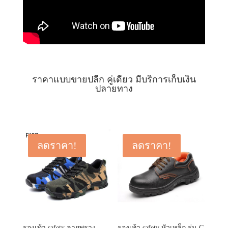
ราคาแบบขายปลีก คู่เดียว มีบริการเก็บเงิน
ปลายทาง
ลดราคา!
ลดราคา!
รองเท้า safety ลายพราง
รองเท้า safety หัวเหล็ก รุ่น G