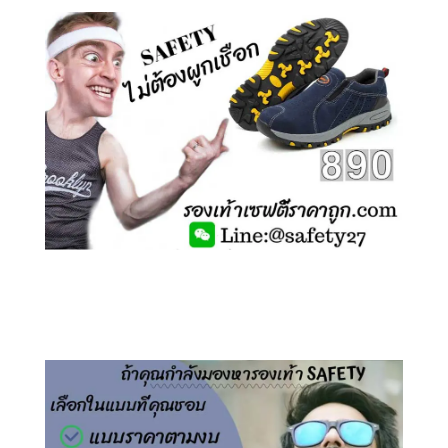
คลิกชม รองเท้าเซฟตี้ ไร้เชือก