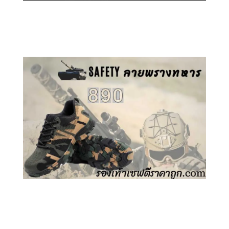
คลิกชม รองเท้าเซฟตี้ GT
คลิกชม รองเท้าเซฟตี้ ลายพราง