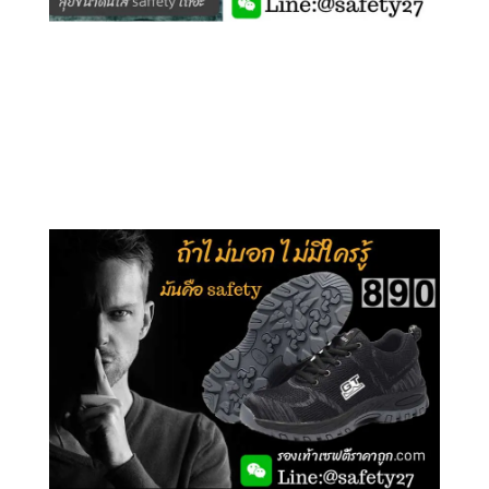
คลิกชม รุ่นหุ้มข้อ G210
คลิกชม รุ่นหุ้มส้น G106