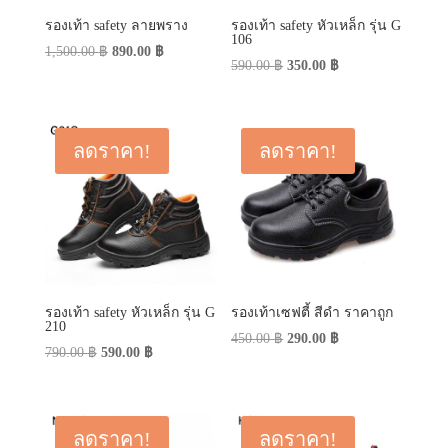
รองเท้า safety ลายพราง
รองเท้า safety หัวเหล็ก รุ่น G
106
Original
Current
1,500.00
฿
890.00
฿
Original
Current
590.00
฿
350.00
฿
price
price
price
price
was:
is:
was:
is:
1,500.00 ฿.
890.00 ฿.
590.00 ฿.
350.00 ฿.
ลดราคา!
ลดราคา!
รองเท้า safety หัวเหล็ก รุ่น G
รองเท้าเซฟตี้ สีดำ ราคาถูก
210
Original
Current
450.00
฿
290.00
฿
Original
Current
790.00
฿
590.00
฿
price
price
price
price
was:
is:
was:
is:
450.00 ฿.
290.00 ฿.
790.00 ฿.
590.00 ฿.
ลดราคา!
ลดราคา!