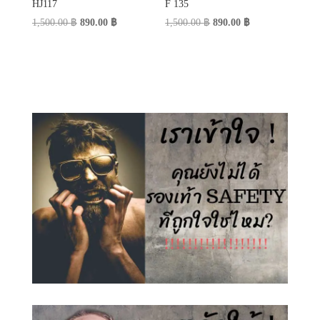
HJ117
F 135
Original
Current
Original
Current
1,500.00
฿
890.00
฿
1,500.00
฿
890.00
฿
price
price
price
price
was:
is:
was:
is:
1,500.00 ฿.
890.00 ฿.
1,500.00 ฿.
890.00 ฿.