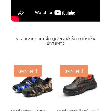
ราคาแบบขายปลีก คู่เดียว มีบริการเก็บเงิน
ปลายทาง
ลดราคา!
ลดราคา!
รองเท้า safety ลายพราง
รองเท้า safety หัวเหล็ก รุ่น G