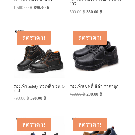
106
Original
Current
1,500.00
฿
890.00
฿
Original
Current
590.00
฿
350.00
฿
price
price
price
price
was:
is:
was:
is:
1,500.00 ฿.
890.00 ฿.
590.00 ฿.
350.00 ฿.
ลดราคา!
ลดราคา!
รองเท้า safety หัวเหล็ก รุ่น G
รองเท้าเซฟตี้ สีดำ ราคาถูก
210
Original
Current
450.00
฿
290.00
฿
Original
Current
790.00
฿
590.00
฿
price
price
price
price
was:
is:
was:
is:
450.00 ฿.
290.00 ฿.
790.00 ฿.
590.00 ฿.
ลดราคา!
ลดราคา!