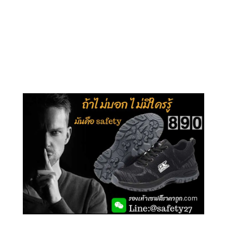
คลิกชม รุ่นหุ้มข้อ G210
คลิกชม รุ่นหุ้มส้น G106