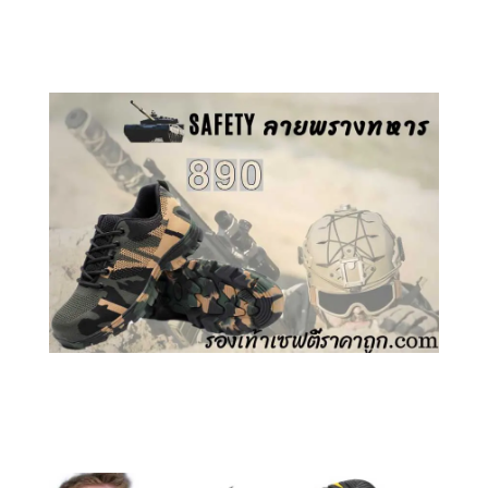
คลิกชม รองเท้าเซฟตี้ GT
คลิกชม รองเท้าเซฟตี้ ลายพราง