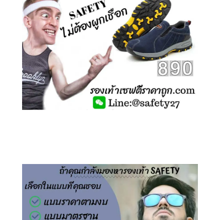
คลิกชม รองเท้าเซฟตี้ ไร้เชือก