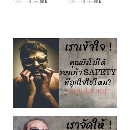
Original
Current
Original
Current
1,500.00
฿
890.00
฿
1,500.00
฿
890.00
฿
price
price
price
price
was:
is:
was:
is:
1,500.00 ฿.
890.00 ฿.
1,500.00 ฿.
890.00 ฿.