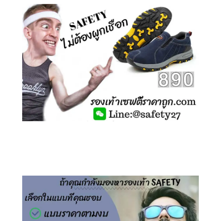
คลิกชม รองเท้าเซฟตี้ ไร้เชือก