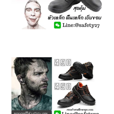
คลิกชม รองเท้าเซฟตี้ รุ่นถูกสุดๆ