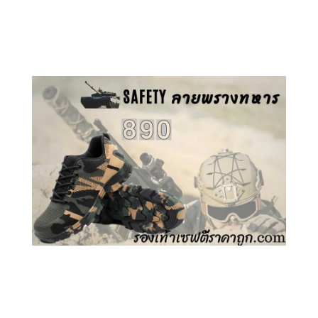
คลิกชม รองเท้าเซฟตี้ GT
คลิกชม รองเท้าเซฟตี้ ลายพราง