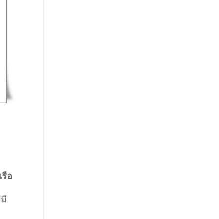
รือ
มี