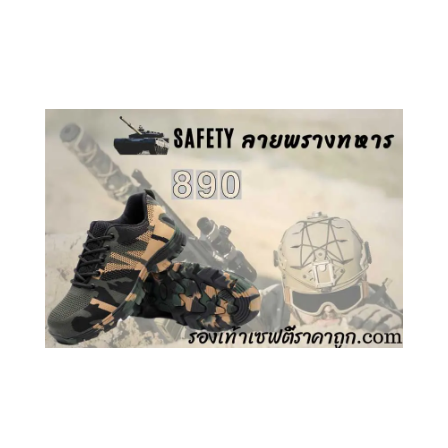
คลิกชม รองเท้าเซฟตี้ GT
คลิกชม รองเท้าเซฟตี้ ลายพราง