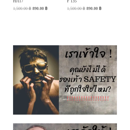
HJ117
F 135
Original
Current
Original
Current
1,500.00
฿
890.00
฿
1,500.00
฿
890.00
฿
price
price
price
price
was:
is:
was:
is:
1,500.00 ฿.
890.00 ฿.
1,500.00 ฿.
890.00 ฿.