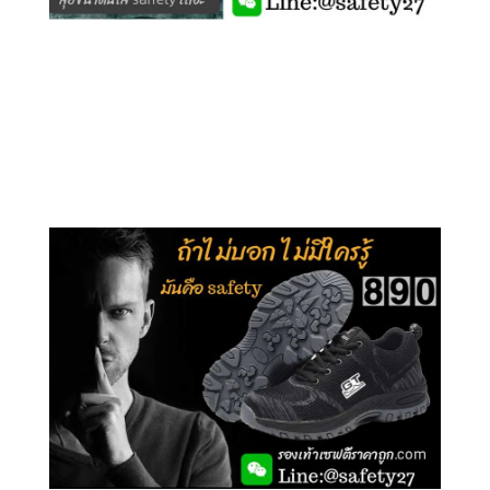
คลิกชม รุ่นหุ้มข้อ G210
คลิกชม รุ่นหุ้มส้น G106