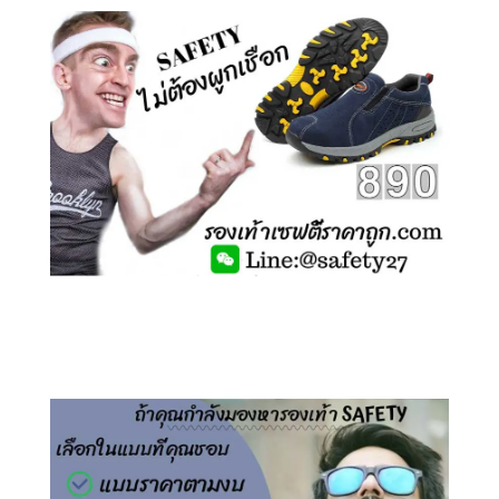
คลิกชม รองเท้าเซฟตี้ ไร้เชือก