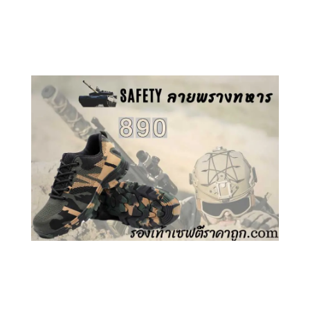
คลิกชม รองเท้าเซฟตี้ GT
คลิกชม รองเท้าเซฟตี้ ลายพราง