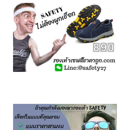
คลิกชม รองเท้าเซฟตี้ ไร้เชือก