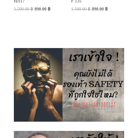
HJ117
F 135
Original
Current
Original
Current
1,500.00
฿
890.00
฿
1,500.00
฿
890.00
฿
price
price
price
price
was:
is:
was:
is:
1,500.00 ฿.
890.00 ฿.
1,500.00 ฿.
890.00 ฿.