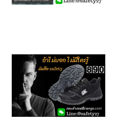
คลิกชม รุ่นหุ้มข้อ G210
คลิกชม รุ่นหุ้มส้น G106