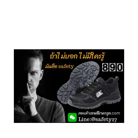
คลิกชม รุ่นหุ้มข้อ G210
คลิกชม รุ่นหุ้มส้น G106