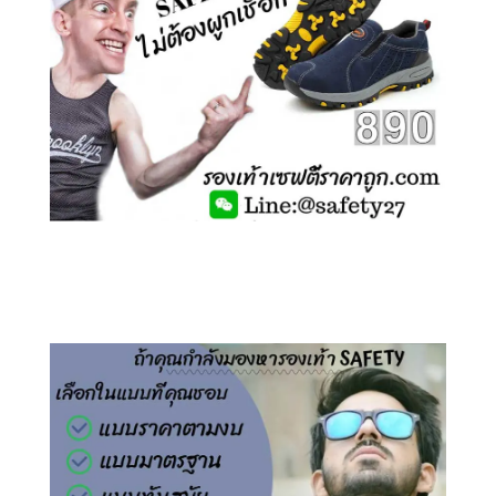
คลิกชม รองเท้าเซฟตี้ ไร้เชือก