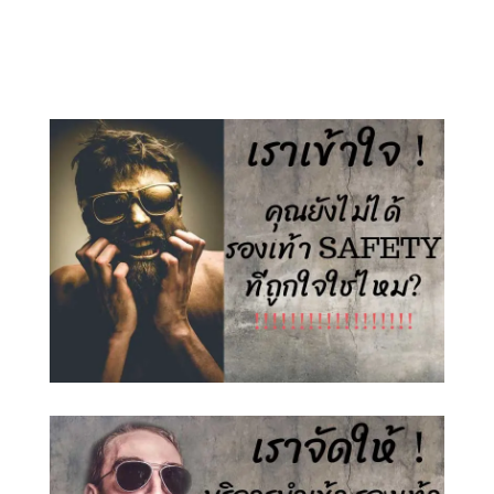
price
price
price
price
was:
is:
was:
is:
1,500.00 ฿.
890.00 ฿.
1,500.00 ฿.
890.00 ฿.