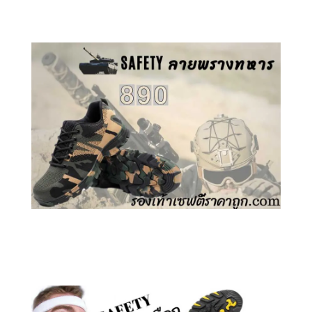
คลิกชม รองเท้าเซฟตี้ GT
คลิกชม รองเท้าเซฟตี้ ลายพราง