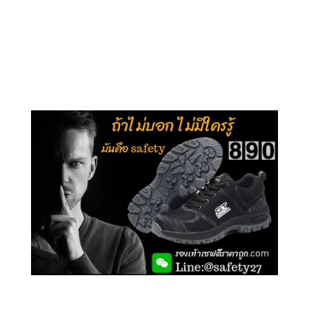
คลิกชม รุ่นหุ้มข้อ G210
คลิกชม รุ่นหุ้มส้น G106