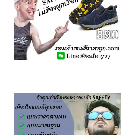
คลิกชม รองเท้าเซฟตี้ ไร้เชือก