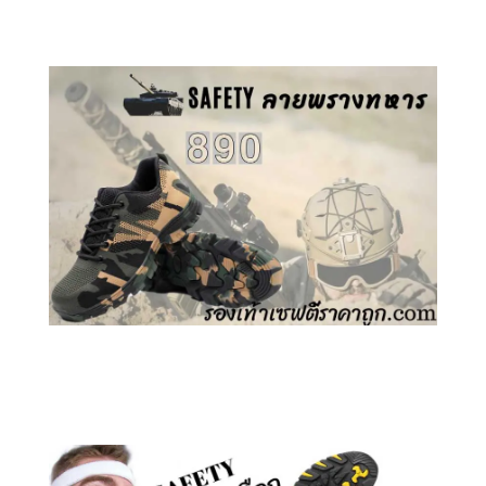
คลิกชม รองเท้าเซฟตี้ GT
คลิกชม รองเท้าเซฟตี้ ลายพราง